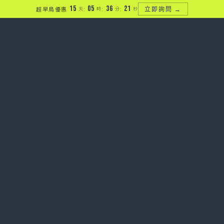
15
:
05
:
36
:
20
超早鳥優惠
天
時
分
秒
立即詢問 →