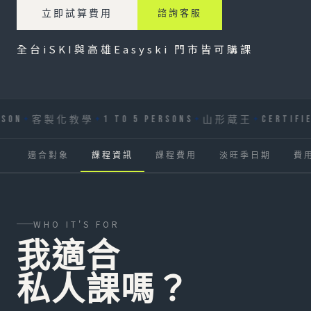
立即試算費用
諮詢客服
全台iSKI與高雄Easyski 門市皆可購課
N
1 TO 5 PERSONS
CERTIFIED 
客製化教學
山形蔵王
適合對象
課程資訊
課程費用
淡旺季日期
費
WHO IT'S FOR
我適合
私人課嗎？