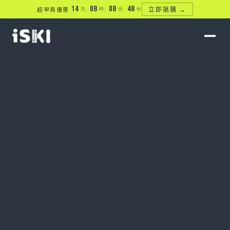
14
:
08
:
08
:
47
超早鳥優惠
天
時
分
秒
立即搶購 →