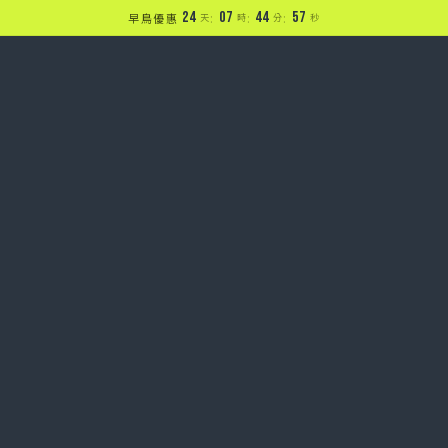
24
:
07
:
44
:
56
早鳥優惠
天
時
分
秒