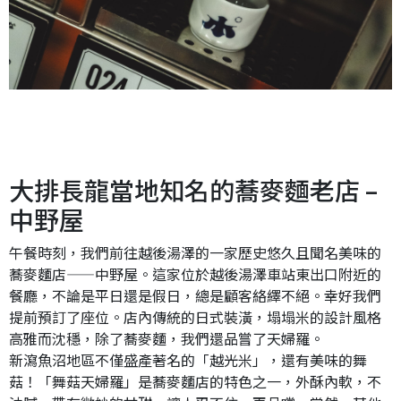
大排長龍當地知名的蕎麥麵老店 –
中野屋
午餐時刻，我們前往越後湯澤的一家歷史悠久且聞名美味的
蕎麥麵店——中野屋。這家位於越後湯澤車站東出口附近的
餐廳，不論是平日還是假日，總是顧客絡繹不絕。幸好我們
提前預訂了座位。店內傳統的日式裝潢，塌塌米的設計風格
高雅而沈穩，除了蕎麥麵，我們還品嘗了天婦羅。
新瀉魚沼地區不僅盛產著名的「越光米」，還有美味的舞
菇！「舞菇天婦羅」是蕎麥麵店的特色之一，外酥內軟，不