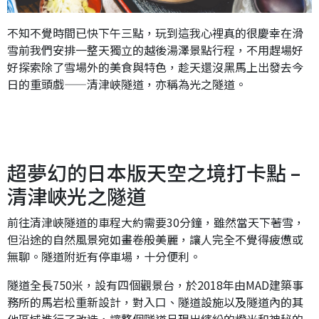
不知不覺時間已快下午三點，玩到這我心裡真的很慶幸在滑
雪前我們安排一整天獨立的越後湯澤景點行程，不用趕場好
好探索除了雪場外的美食與特色，趁天還沒黑馬上出發去今
日的重頭戲——清津峽隧道，亦稱為光之隧道。
超夢幻的日本版天空之境打卡點 –
清津峽光之隧道
前往清津峽隧道的車程大約需要30分鐘，雖然當天下著雪，
但沿途的自然風景宛如畫卷般美麗，讓人完全不覺得疲憊或
無聊。隧道附近有停車場，十分便利。
隧道全長750米，設有四個觀景台，於2018年由MAD建築事
務所的馬岩松重新設計，對入口、隧道設施以及隧道內的其