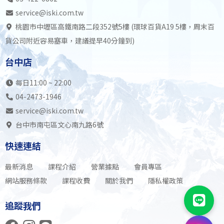
service@iski.com.tw
桃園市中壢區高鐵南路二段352號5樓 (環球百貨A19 5樓，周末百
貨公司附近容易塞車，建議提早40分鐘到)
台中店
每日11:00 ~ 22:00
04-2473-1946
service@iski.com.tw
台中市南屯區文心南九路6號
快速連結
最新消息
課程介紹
營業據點
會員專區
網站服務條款
課程收費
關於我們
隱私權政策
追蹤我們