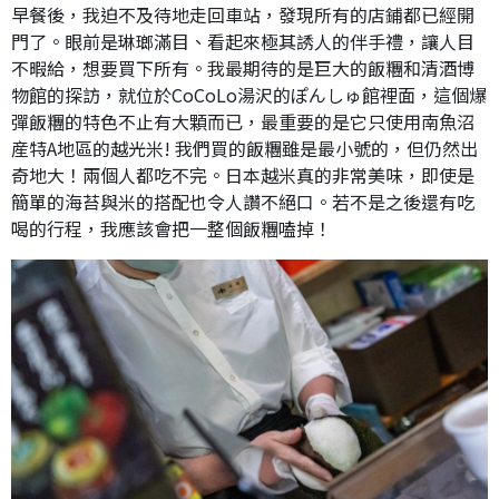
早餐後，我迫不及待地走回車站，發現所有的店鋪都已經開
門了。眼前是琳瑯滿目、看起來極其誘人的伴手禮，讓人目
不暇給，想要買下所有。我最期待的是巨大的飯糰和清酒博
物館的探訪，就位於CoCoLo湯沢的ぽんしゅ館裡面，這個爆
彈飯糰的特色不止有大顆而已，最重要的是它只使用南魚沼
産特A地區的越光米! 我們買的飯糰雖是最小號的，但仍然出
奇地大！兩個人都吃不完。日本越米真的非常美味，即使是
簡單的海苔與米的搭配也令人讚不絕口。若不是之後還有吃
喝的行程，我應該會把一整個飯糰嗑掉！