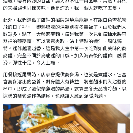
油膩，帶有微妙的甘甜，讓人忍不住一再品嚐。當然，其他
的天婦羅也同樣美味，像是炸蝦，我一個人就吃了五隻。
此外，我們還點了店裡的招牌鍋燒烏龍麵。在銀白色雪花紛
飛的日子裡，一碗熱騰騰的湯麵別提多幸福了。由於我們人
數眾多，點了一大盤蕎麥麵，這是我第一次見到這種木製容
器裡的蕎麥麵，可以隨意夾取，沾上特製的醬汁，風味獨
特。麵條越嚼越香，這是我人生中第一次吃到如此美味的蕎
麥麵，完全不同於烏龍麵的口感。加入海苔後的麵條口感順
滑，彈性十足，令人上癮。
用餐接近尾聲時，店家會提供蕎麥湯，也就是煮麵水，它富
含蕎麥溶出的營養，對身體大有裨益。將煮麵水倒入沾醬的
杯中，即成了類似柴魚湯的熱湯，就算是冬天品嚐冷麵，以
這樣的蕎麥湯作為結尾，也能讓人感到温暖滿滿。