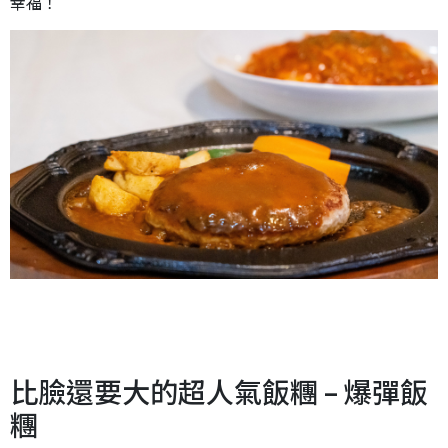
幸福！
比臉還要大的超人氣飯糰 – 爆彈飯
糰