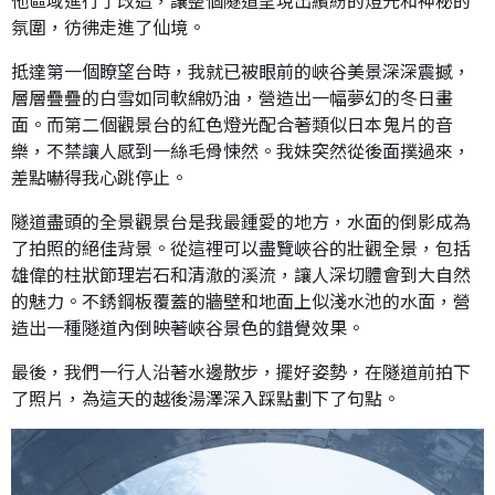
他區域進行了改造，讓整個隧道呈現出繽紛的燈光和神秘的
氛圍，彷彿走進了仙境。
抵達第一個瞭望台時，我就已被眼前的峽谷美景深深震撼，
層層疊疊的白雪如同軟綿奶油，營造出一幅夢幻的冬日畫
面。而第二個觀景台的紅色燈光配合著類似日本鬼片的音
樂，不禁讓人感到一絲毛骨悚然。我妹突然從後面撲過來，
差點嚇得我心跳停止。
隧道盡頭的全景觀景台是我最鍾愛的地方，水面的倒影成為
了拍照的絕佳背景。從這裡可以盡覽峽谷的壯觀全景，包括
雄偉的柱狀節理岩石和清澈的溪流，讓人深切體會到大自然
的魅力。不銹鋼板覆蓋的牆壁和地面上似淺水池的水面，營
造出一種隧道內倒映著峽谷景色的錯覺效果。
最後，我們一行人沿著水邊散步，擺好姿勢，在隧道前拍下
了照片，為這天的越後湯澤深入踩點劃下了句點。