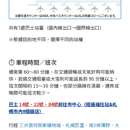
共有7處巴士站臺（國內線出口→國際線出口）
※根據目的地不同，選擇不同的站檯
⏱ 車程時間／班次
通常需 60～80 分鐘，在交通順暢或天氣好時可能稍
快，若遇交通阻塞或大雪則可能延長到 90 分鐘以上。
班次間隔約 15～30 分鐘，但部分路線在清晨、通宵或
晚間可能班次較少。
巴士
14號、22號、84號
前往市中心（經過福住站&札
幌市內9個飯店）
行經
三井奧特萊斯購物城、札幌巨蛋、南3條薄野、大