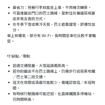
最省力：拖著行李就能坐上車，不用幾次轉乘。
可直達飯店門口的巴士路線，是對住在偏遠區域飯
店非常友善的方式。
在冬季下雪或寒冷天氣，巴士遮風擋雪、舒適性加
分。
車上有暖氣、部分有 Wi-Fi，長時間坐車也比較不會難
受。
👎 缺點／限制
若遇交通阻塞、大雪延誤風險高。
若你的飯店不在巴士路線上，仍需步行或搭乘地鐵
／巴士第二段交通。
班次在夜間或清晨可能較少，需確認首班／末班時
間。
有時候行駛路線可能迂迴，比直線鐵路多停幾站，
花時間稍長。