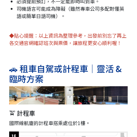
必須提前預訂，不一定能即時叫到車。
司機語言可能成為障礙（雖然專車公司多配對懂英
語或簡單日語司機）。
◆貼心提醒：以上資訊為整理參考，出發前別忘了再上
各交通官網確認班次與票價，讓旅程更安心順利喔！
🚗 租車自駕或計程車｜靈活 &
臨時方案
🚖 計程車
國際線航廈的計程車搭乘處位於1樓。