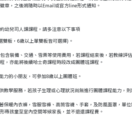
章，之後將隨時以Email或官方line形式通知。
約幼兒司人課課程，請多注意以下事項
僅能選雙板，6歲以上單雙板皆可選擇)。
並未包含裝備、交通、雪票等使用費用，若課程結束後，若教練評
程，亦能將後續哈士奇課程時段改成團體班課程。
行能力的小朋友，可參加8歲以上團體班。
提供教學服務，若孩子生理或心理狀況尚無進行團體課程能力，
穿著保暖內衣褲，雪服雪褲、高筒雪襪、手套，及防風面罩，單
形帶孩童至室內空間等候家長，並不退還課程費。