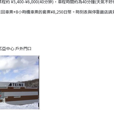
約 ¥5,400-¥6,000(40分钟)，車程時間約為40分鐘(天氣不好6
200，來回車票+8小時纜車票的套票¥8,250日幣。時刻表與停靠飯店請
匹亞中心 戶外門口