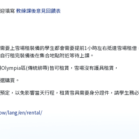
歡迎填寫
教練課後意見回饋表
需要上雪場租裝備的學生都會需要提前1小時左右抵達雪場租借，旺
自行租完裝備後在集合地點附近等待上課。
 on多)與Olympia區(傳統綁帶)皆可租賃，雪場沒有護具租賃，
選購買。
預定，以免影響當天行程，租賃雪具需要身分證件，請學生務必
ow/lang/en/rental/