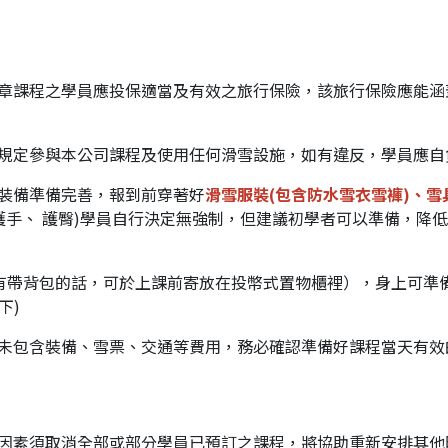
徽章課程之學員應投保適當及有效之旅行保險，該旅行保險應能
及規定參與本公司課程及使用任何滑雪設施，如有違反，學員應自
身裝備準備完善，報到前穿著好
滑雪服裝(包含防水雪衣雪褲)、雪
護手、 護臀)學員自行決定無強制，但建議初學者可以準備，降低
有帶背包的話，可於上課前寄放在投幣式置物櫃裡），身上可準
下)
皆未包含裝備、雪票、交通等費用，務必確認準備好課程當天有效
種因素須取消全部或部分學員已預訂之課程，將協助重新安排其他