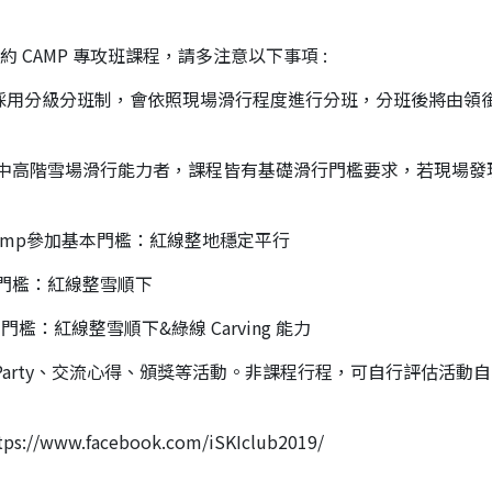
 CAMP 專攻班課程，請多注意以下事項 :
樣採用分級分班制，會依照現場滑行程度進行分班，分班後將由領銜
為具備中高階雪場滑行能力者，課程皆有基礎滑行門檻要求，若現場
地Camp參加基本門檻：紅線整地穩定平行
加基本門檻：紅線整雪順下
加基本門檻：紅線整雪順下&綠線 Carving 能力
er Party、交流心得、頒獎等活動。非課程行程，可自行評估活動
/www.facebook.com/iSKIclub2019/