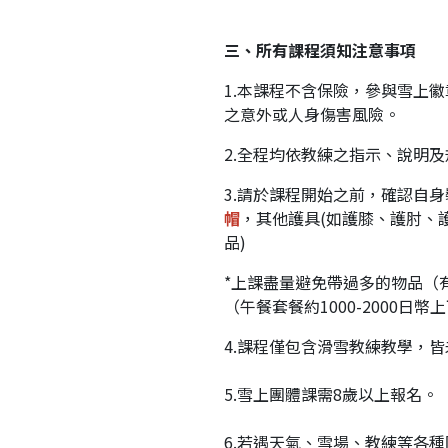
三、所有課程須知注意事項
1.本課程不含保險，參與雪上
之意外或人身傷害風險。
2.全程均依教練之指示、說明
3.請於課程開始之前，確認自
帽
，其他護具(如護膝、護肘、
品)
*上課盡量避免帶過多的物品（
（午餐套餐約1000-2000日幣上
4.課程僅包含滑雪教練教學，
5.雪上團體課需8歲以上報名。
6.若遇天氣、雪場、教練等各