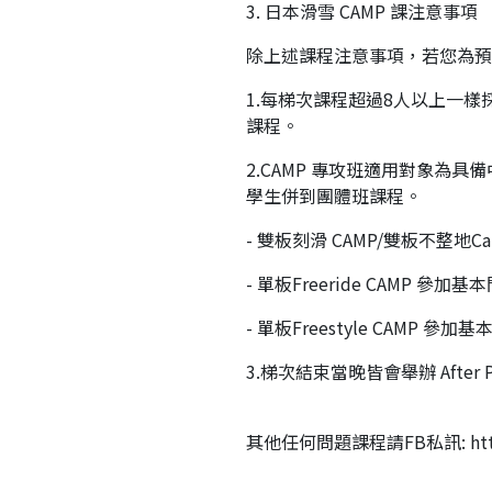
3. 日本滑雪 CAMP 課注意事項
除上述課程注意事項，若您為預約
1.每梯次課程超過8人以上一
課程。
2.CAMP 專攻班適用對象
學生併到團體班課程。
- 雙板刻滑 CAMP/雙板不整
- 單板Freeride CAMP 參
- 單板Freestyle CAMP 參
3.梯次結束當晚皆會舉辦 Aft
其他任何問題課程請FB私訊: https:/