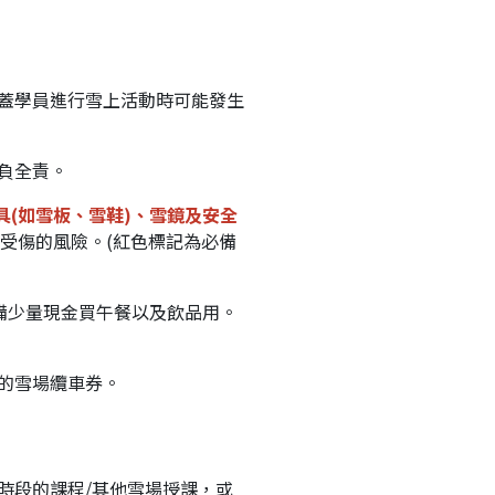
涵蓋學員進行雪上活動時可能發生
負全責。
具(如雪板、雪鞋)、雪鏡及安全
受傷的風險。(紅色標記為必備
備少量現金買午餐以及飲品用。
的雪場纜車券。
時段的課程/其他雪場授課，或