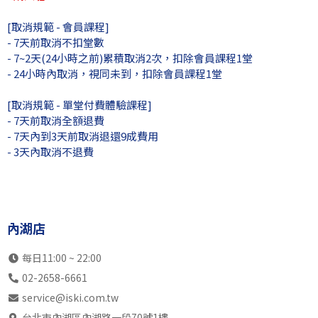
13:00
SB中6全
SB初2成
SB初2成
SB中
[取消規範 - 會員課程]
瑞光店
不開放
SK初3成
SK初3成
SK初
- 7天前取消不扣堂數
內湖店
不開放
不開放
不開放
不開
- 7~2天(24小時之前)累積取消2次，扣除會員課程1堂
- 24小時內取消，視同未到，扣除會員課程1堂
14:00
SB中5全
SB初3成
自主訓練
SB初
瑞光店
SK高7
內部訓練
內部訓練
SK中
[取消規範 - 單堂付費體驗課程]
內湖店
不開放
不開放
不開放
不開
- 7天前取消全額退費
15:00
- 7天內到3天前取消退還9成費用
SB中6全
自主訓練
SB中6全
SK初
瑞光店
- 3天內取消不退費
SK高7
內部訓練
內部訓練
SK中
內湖店
不開放
不開放
不開放
不開
16:00
SB中4全
SK高7
SB初1成
SB中
瑞光店
SK中4全
內部訓練
SK高7
SK初
內湖店
內湖店
不開放
不開放
不開放
不開
17:00
SB高7
SB初幼
SB初3兒
SB初
每日11:00 ~ 22:00
瑞光店
SK高7
SK初3成
SK初幼
SK高
02-2658-6661
內湖店
不開放
不開放
不開放
不開
service@iski.com.tw
18:00
SB初3兒
SB初3成
SB初2兒
SB初
台北市內湖區內湖路一段70號1樓