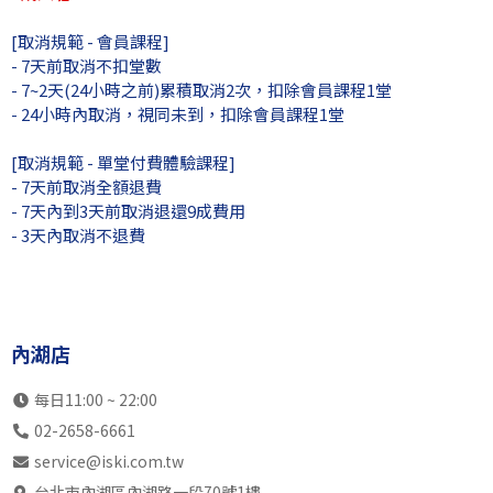
13:00
SB中4全
SB中6全
SK初2成
SB中
[取消規範 - 會員課程]
瑞光店
SK中4全
SK中
- 7天前取消不扣堂數
內湖店
不開放
SK初2成
SB初1成
SK初
- 7~2天(24小時之前)累積取消2次，扣除會員課程1堂
- 24小時內取消，視同未到，扣除會員課程1堂
14:00
不開放
SK初3成
SB初3成
SB高
瑞光店
不開放
自主訓練
內部訓練
SK初
[取消規範 - 單堂付費體驗課程]
內湖店
不開放
SB中4全
SB初1成
SB高
- 7天前取消全額退費
15:00
- 7天內到3天前取消退還9成費用
不開放
SB初2成
自主訓練
SB初
瑞光店
- 3天內取消不退費
不開放
SK初3成
內部訓練
SK中
內湖店
內部訓練
SK高7
SB初3兒
SK中
16:00
SK中5全
SB初3成
SB初2成
SB初
瑞光店
自主訓練
SK中5全
內部訓練
SK初
內湖店
內湖店
內部訓練
SK中6全
SB中4全
SB初
17:00
SB中4全
SB初2成
SB初1兒
SB中
每日11:00 ~ 22:00
瑞光店
SK中5全
SK初2成
SK初幼
SK初
02-2658-6661
內湖店
內部訓練
SB初2成
SB中6全
SB初
service@iski.com.tw
18:00
SB初3兒
SB初3成
SB初3成
SB初
台北市內湖區內湖路一段70號1樓