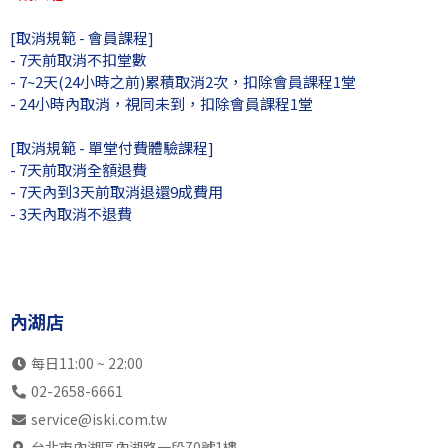
13:00
SB中6全
SK中4全
SB中4全
SK中
[取消規範 - 會員課程]
瑞光店
自主訓練
SK中5全
SK中4全
內部訓
- 7天前取消不扣堂數
- 7~2天(24小時之前)累積取消2次，扣除會員課程1堂
內湖店
不開放
SK初2成
SB中5全
SB中
- 24小時內取消，視同未到，扣除會員課程1堂
14:00
不開放
SB初2成
SB高8
內部訓
瑞光店
不開放
內部訓練
SK中4全
[取消規範 - 單堂付費體驗課程]
內湖店
不開放
SB初3成
SB初2成
不開
- 7天前取消全額退費
- 7天內到3天前取消退還9成費用
15:00
不開放
SB中5全
SB初3成
不開
瑞光店
- 3天內取消不退費
不開放
內部訓練
自主訓練
不開
內湖店
SB初3兒
SK中4全
SB初3兒
不開
16:00
SB中6全
SK初2成
SB初2兒
不開
瑞光店
SK初1兒
內部訓練
SK高7
不開
內湖店
內湖店
SB初1成
SK初3成
SB初2兒
不開
17:00
SB初1成
SK中5全
SK中5全
不開
每日11:00 ~ 22:00
瑞光店
SK高7
SK中6全
SK高7
不開
02-2658-6661
內湖店
SB中4全
SK初1兒
SB初1兒
不開
service@iski.com.tw
18:00
SB初3兒
SB初1成
SK初1成
不開
台北市內湖區內湖路一段70號1樓