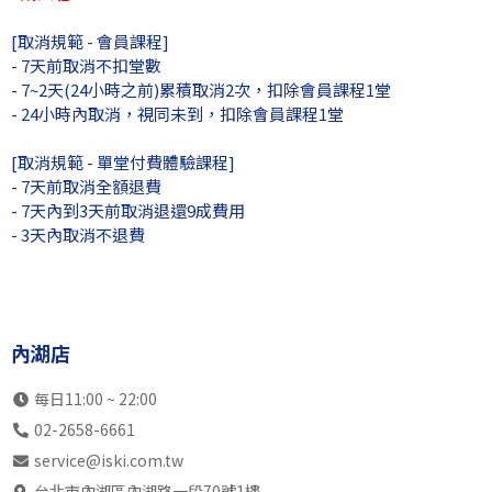
13:00
SB初3成
SB初3成
SB中6全
SB初
[取消規範 - 會員課程]
瑞光店
SK初2成
SK初1成
SK初2成
SK中
- 7天前取消不扣堂數
內湖店
不開放
SB初1成
SK初3兒
內部訓
- 7~2天(24小時之前)累積取消2次，扣除會員課程1堂
- 24小時內取消，視同未到，扣除會員課程1堂
14:00
不開放
SB初1成
SB中4全
內部訓
瑞光店
不開放
SB中6全
SK初幼
內部訓
[取消規範 - 單堂付費體驗課程]
內湖店
不開放
SB初2成
SB初1成
內部訓
- 7天前取消全額退費
15:00
- 7天內到3天前取消退還9成費用
SB初1成
SB中4全
SB初2兒
內部訓
瑞光店
- 3天內取消不退費
SB初1成
內部訓練
SK中4全
內部訓
內湖店
內部訓練
SB中5全
SB初1兒
內部訓
16:00
內部訓練
SB初1成
SK初1兒
內部訓
瑞光店
內部訓練
SB初2成
自主訓練
內部訓
內湖店
內湖店
內部訓練
SK中4全
SK初3兒
SK中
17:00
內部訓練
SB初3成
SK初幼
SB初
每日11:00 ~ 22:00
瑞光店
內部訓練
SK初2兒
SK初1成
內部訓
02-2658-6661
內湖店
SB初2成
SB初3成
SK中5全
SK初
service@iski.com.tw
18:00
SB初3兒
SB初2成
SB中5全
SB初
台北市內湖區內湖路一段70號1樓