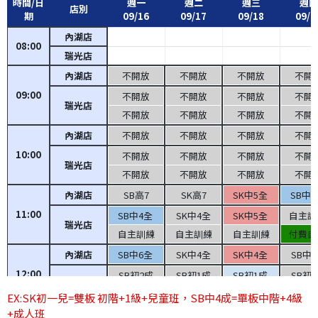
時間/日
週一
週二
週三
週四
店別
期
09/16
09/17
09/18
09/1
內湖店
08:00
瑞光店
內湖店
不開放
不開放
不開放
不開
09:00
不開放
不開放
不開放
不開
瑞光店
不開放
不開放
不開放
不開
內湖店
不開放
不開放
不開放
不開
10:00
不開放
不開放
不開放
不開
瑞光店
不開放
不開放
不開放
不開
內湖店
SB高7
SK高7
SK中5全
SB中
11:00
SB中4全
SK中4全
SK中5全
自主
瑞光店
自主訓練
自主訓練
自主訓練
付費
內湖店
SB中6全
SK中4全
SK中4全
SB中
12:00
SB初2成
SB初1成
SB初1成
SB初
瑞光店
SK中5全
SK中6全
SB中4全
SK初
EX:SK初一兒=雙板 初階+1級+兒童班，SB中4成=單板中階+4級
+成人班
內湖店
SK初3成
SK初1成
SK初1兒
SB初